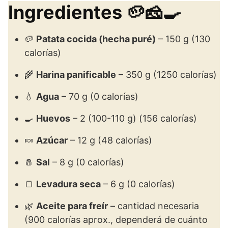
Ingredientes 🥔🧀🍳
🥔
Patata cocida (hecha puré)
– 150 g (130
calorías)
🌾
Harina panificable
– 350 g (1250 calorías)
💧
Agua
– 70 g (0 calorías)
🍳
Huevos
– 2 (100-110 g) (156 calorías)
🍬
Azúcar
– 12 g (48 calorías)
🧂
Sal
– 8 g (0 calorías)
🍞
Levadura seca
– 6 g (0 calorías)
🌿
Aceite para freír
– cantidad necesaria
(900 calorías aprox., dependerá de cuánto