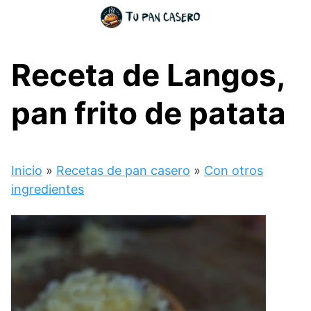
Skip
to
content
Receta de Langos,
pan frito de patata
Inicio
»
Recetas de pan casero
»
Con otros
ingredientes