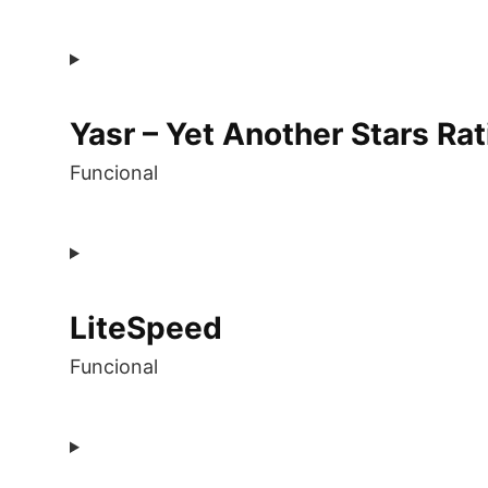
Consent
to
service
Yasr – Yet Another Stars Rat
wordpress
Funcional
Consent
to
service
LiteSpeed
yasr
—
Funcional
yet-
another-
stars-
Consent
rating
to