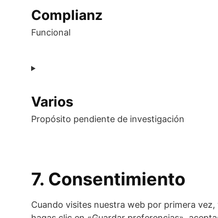
service
Complianz
litespeed
Funcional
Consent
to
service
Varios
complianz
Propósito pendiente de investigación
Consent
to
7. Consentimiento
service
varios
Cuando visites nuestra web por primera vez
hagas clic en «Guardar preferencias», acepta