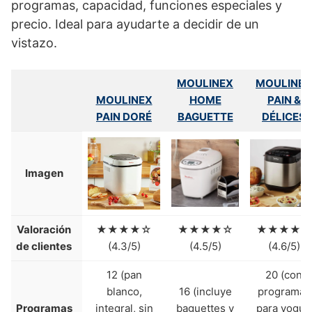
programas, capacidad, funciones especiales y
precio. Ideal para ayudarte a decidir de un
vistazo.
MOULINEX
MOULINEX
MOULINEX
HOME
PAIN &
PAIN DORÉ
BAGUETTE
DÉLICES
Imagen
Valoración
★★★★☆
★★★★☆
★★★★★
de clientes
(4.3/5)
(4.5/5)
(4.6/5)
12 (pan
20 (con
blanco,
16 (incluye
programas
Programas
integral, sin
baguettes y
para yogur,