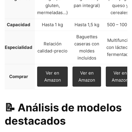
gluten,
pan integral)
queso y
mermeladas…)
cereales)
Capacidad
Hasta 1 kg
Hasta 1,5 kg
500 – 1000 
Baguettes
Multifunció
Relación
caseras con
Especialidad
con lácteos 
calidad-precio
moldes
fermentado
incluidos
Ver en
Ver en
Ver en
Comprar
Amazon
Amazon
Amazon
📝 Análisis de modelos
destacados