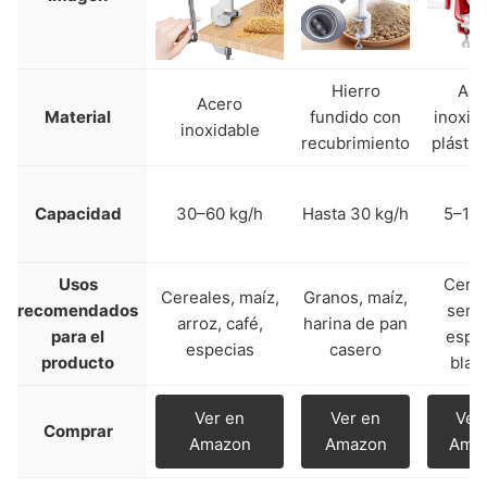
Hierro
Ace
Acero
Material
fundido con
inoxid
inoxidable
recubrimiento
plásti
Capacidad
30–60 kg/h
Hasta 30 kg/h
5–10 
Usos
Cerea
Cereales, maíz,
Granos, maíz,
recomendados
semil
arroz, café,
harina de pan
para el
espe
especias
casero
producto
blan
Ver en
Ver en
Ver
Comprar
Amazon
Amazon
Ama