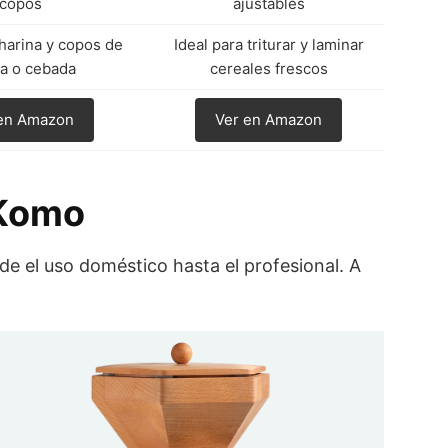
copos
ajustables
harina y copos de
Ideal para triturar y laminar
a o cebada
cereales frescos
en Amazon
Ver en Amazon
 Komo
e el uso doméstico hasta el profesional. A