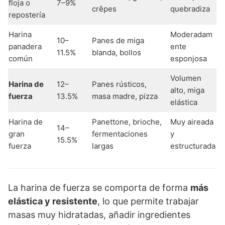
floja o
7–9%
crêpes
quebradiza
repostería
Harina
Moderadam
10–
Panes de miga
panadera
ente
11.5%
blanda, bollos
común
esponjosa
Volumen
Harina de
12–
Panes rústicos,
alto, miga
fuerza
13.5%
masa madre, pizza
elástica
Harina de
Panettone, brioche,
Muy aireada
14–
gran
fermentaciones
y
15.5%
fuerza
largas
estructurada
La harina de fuerza se comporta de forma
más
elástica y resistente
, lo que permite trabajar
masas muy hidratadas, añadir ingredientes