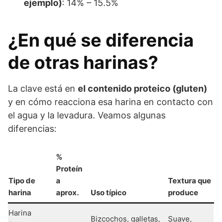
ejemplo)
: 14% – 15.5%
¿En qué se diferencia
de otras harinas?
La clave está en
el contenido proteico (gluten)
y en cómo reacciona esa harina en contacto con
el agua y la levadura. Veamos algunas
diferencias:
%
Proteín
Tipo de
a
Textura que
harina
aprox.
Uso típico
produce
Harina
Bizcochos, galletas,
Suave,