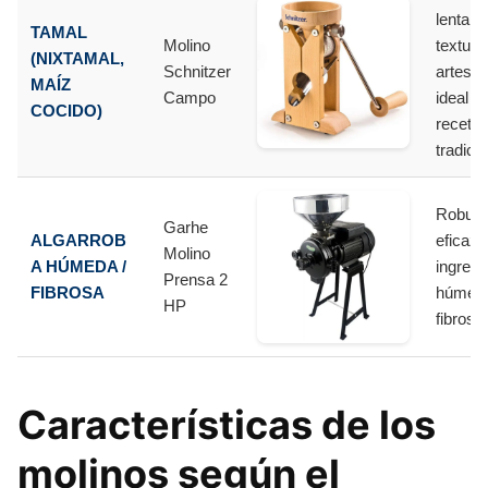
lenta,
TAMAL
Molino
textura
(NIXTAMAL,
Schnitzer
artesan
MAÍZ
Campo
ideal p
COCIDO)
receta
tradici
Robust
Garhe
ALGARROB
eficaz 
Molino
A HÚMEDA /
ingredi
Prensa 2
FIBROSA
húmed
HP
fibroso
Características de los
molinos según el