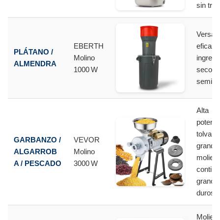
sin tra
Versátil
EBERTH
eficaz 
PLÁTANO /
Molino
ingredi
ALMENDRA
1000 W
secos 
semigr
Alta
potenci
tolva
GARBANZO /
VEVOR
grande
ALGARROB
Molino
molien
A / PESCADO
3000 W
continu
granos
duros
Molien