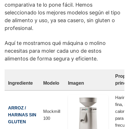
comparativa te lo pone fácil. Hemos
seleccionado los mejores modelos según el tipo
de alimento y uso, ya sea casero, sin gluten o
profesional.
Aquí te mostramos qué máquina o molino
necesitas para moler cada uno de estos
alimentos de forma segura y eficiente.
Propó
Ingrediente
Modelo
Imagen
princi
Harina
fina, si
ARROZ /
Mockmill
calor, i
HARINAS SIN
100
para u
GLUTEN
frecuen