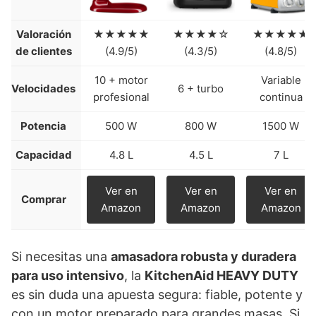
Valoración
★★★★★
★★★★☆
★★★★★
de clientes
(4.9/5)
(4.3/5)
(4.8/5)
10 + motor
Variable
Velocidades
6 + turbo
profesional
continua
Potencia
500 W
800 W
1500 W
Capacidad
4.8 L
4.5 L
7 L
Ver en
Ver en
Ver en
Comprar
Amazon
Amazon
Amazon
Si necesitas una
amasadora robusta y duradera
para uso intensivo
, la
KitchenAid HEAVY DUTY
es sin duda una apuesta segura: fiable, potente y
con un motor preparado para grandes masas. Si