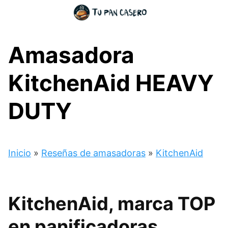
Skip
to
content
Amasadora
KitchenAid HEAVY
DUTY
Inicio
»
Reseñas de amasadoras
»
KitchenAid
KitchenAid, marca TOP
en panificadoras