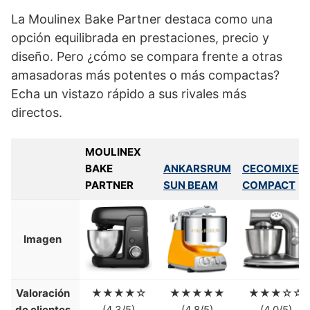
La Moulinex Bake Partner destaca como una
opción equilibrada en prestaciones, precio y
diseño. Pero ¿cómo se compara frente a otras
amasadoras más potentes o más compactas?
Echa un vistazo rápido a sus rivales más
directos.
MOULINEX
BAKE
ANKARSRUM
CECOMIXER
PARTNER
SUN BEAM
COMPACT
Imagen
Valoración
★★★★☆
★★★★★
★★★☆☆
de clientes
(4.3/5)
(4.8/5)
(4.0/5)