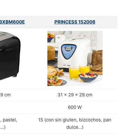
 BXBM600E
PRINCESS 152006
29 cm
31 x 29 x 29 cm
600 W
, pastel,
15 (con sin gluten, bizcochos, pan
…)
dulce…)