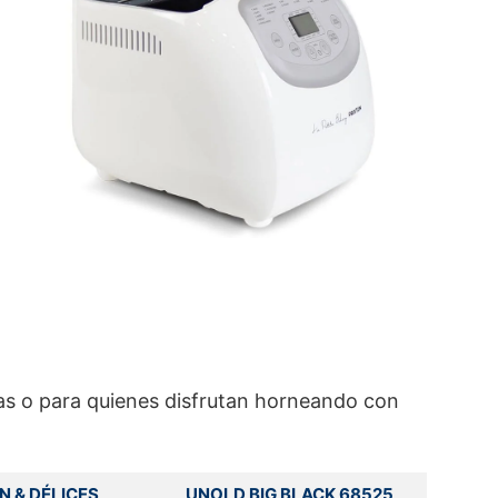
s o para quienes disfrutan horneando con
N & DÉLICES
UNOLD BIG BLACK 68525