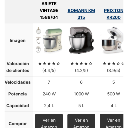
ARIETE
VINTAGE
BOMANN KM
PRIXTON
1588/04
315
KR200
Imagen
Valoración
★★★★☆
★★★★☆
★★★☆☆
de clientes
(4.4/5)
(4.2/5)
(3.9/5)
Velocidades
7
6
5
Potencia
240 W
1000 W
500 W
Capacidad
2,4 L
5 L
4 L
Ver en
Ver en
Ver en
Comprar
Amazon
Amazon
Amazon